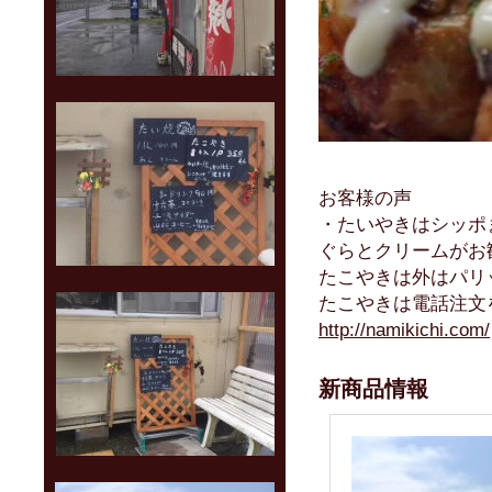
お客様の声
・たいやきはシッポ
ぐらとクリームがお
たこやきは外はパリ
たこやきは電話注文
http://namikichi.com/
新商品情報